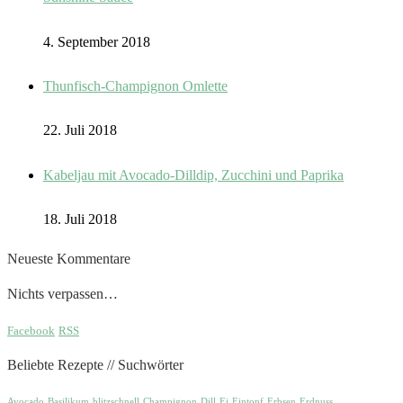
4. September 2018
Thunfisch-Champignon Omlette
22. Juli 2018
Kabeljau mit Avocado-Dilldip, Zucchini und Paprika
18. Juli 2018
Neueste Kommentare
Nichts verpassen…
Facebook
RSS
Beliebte Rezepte // Suchwörter
Avocado
Basilikum
blitzschnell
Champignon
Dill
Ei
Eintopf
Erbsen
Erdnuss