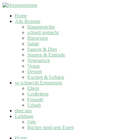
Home
Alle Rezepte
Hauptgerichte
schnell gemacht
Büroessen
Salate
Saucen & Dips
Suppen & Eintöpfe
Vegetarisch
Vegan
Dessert
Kuchen & Gebäck
so schmeckt Erinnerung
Eltern
Großeltern
Freunde
Urlaub
über uns
Lieblinge
Orte
Bücher rund ums Essen
Home