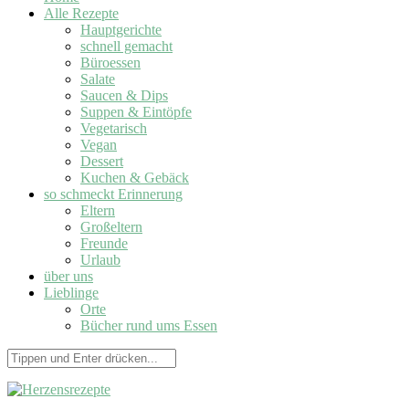
Alle Rezepte
Hauptgerichte
schnell gemacht
Büroessen
Salate
Saucen & Dips
Suppen & Eintöpfe
Vegetarisch
Vegan
Dessert
Kuchen & Gebäck
so schmeckt Erinnerung
Eltern
Großeltern
Freunde
Urlaub
über uns
Lieblinge
Orte
Bücher rund ums Essen