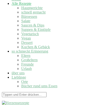
Alle Rezepte
Hauptgerichte
schnell gemacht
Büroessen
Salate
Saucen & Dips
Suppen & Eintöpfe
Vegetarisch
Vegan
Dessert
Kuchen & Gebäck
so schmeckt Erinnerung
Eltern
Großeltern
Freunde
Urlaub
über uns
Lieblinge
Orte
Bücher rund ums Essen