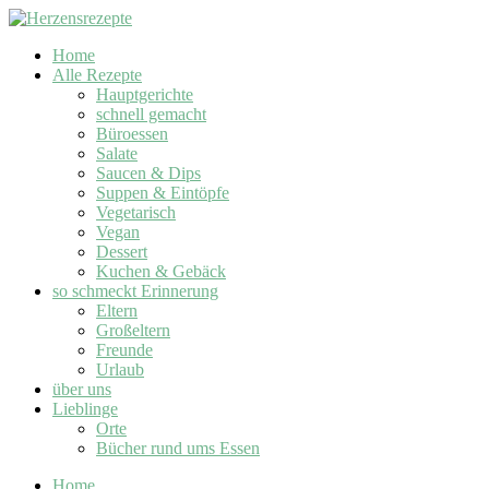
Home
Alle Rezepte
Hauptgerichte
schnell gemacht
Büroessen
Salate
Saucen & Dips
Suppen & Eintöpfe
Vegetarisch
Vegan
Dessert
Kuchen & Gebäck
so schmeckt Erinnerung
Eltern
Großeltern
Freunde
Urlaub
über uns
Lieblinge
Orte
Bücher rund ums Essen
Home