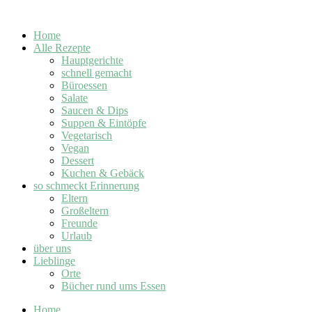
Home
Alle Rezepte
Hauptgerichte
schnell gemacht
Büroessen
Salate
Saucen & Dips
Suppen & Eintöpfe
Vegetarisch
Vegan
Dessert
Kuchen & Gebäck
so schmeckt Erinnerung
Eltern
Großeltern
Freunde
Urlaub
über uns
Lieblinge
Orte
Bücher rund ums Essen
Home