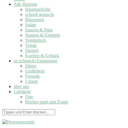
Alle Rezepte
Hauptgerichte
schnell gemacht
Büroessen
Salate
Saucen & Dips
Suppen & Eintöpfe
Vegetarisch
Vegan
Dessert
Kuchen & Gebäck
so schmeckt Erinnerung
Eltern
Großeltern
Freunde
Urlaub
über uns
Lieblinge
Orte
Bücher rund ums Essen