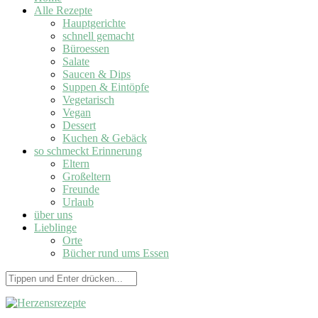
Alle Rezepte
Hauptgerichte
schnell gemacht
Büroessen
Salate
Saucen & Dips
Suppen & Eintöpfe
Vegetarisch
Vegan
Dessert
Kuchen & Gebäck
so schmeckt Erinnerung
Eltern
Großeltern
Freunde
Urlaub
über uns
Lieblinge
Orte
Bücher rund ums Essen