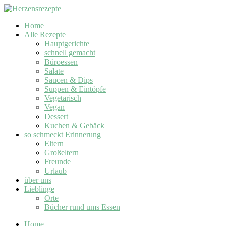
Home
Alle Rezepte
Hauptgerichte
schnell gemacht
Büroessen
Salate
Saucen & Dips
Suppen & Eintöpfe
Vegetarisch
Vegan
Dessert
Kuchen & Gebäck
so schmeckt Erinnerung
Eltern
Großeltern
Freunde
Urlaub
über uns
Lieblinge
Orte
Bücher rund ums Essen
Home