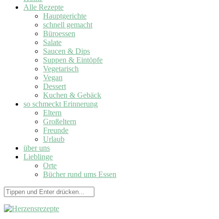
Alle Rezepte
Hauptgerichte
schnell gemacht
Büroessen
Salate
Saucen & Dips
Suppen & Eintöpfe
Vegetarisch
Vegan
Dessert
Kuchen & Gebäck
so schmeckt Erinnerung
Eltern
Großeltern
Freunde
Urlaub
über uns
Lieblinge
Orte
Bücher rund ums Essen