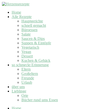
Home
Alle Rezepte
Hauptgerichte
schnell gemacht
Büroessen
Salate
Saucen & Dips
Suppen & Eintöpfe
Vegetarisch
Vegan
Dessert
Kuchen & Gebäck
so schmeckt Erinnerung
Eltern
Großeltern
Freunde
Urlaub
über uns
Lieblinge
Orte
Bücher rund ums Essen
Home