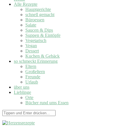
Alle Rezepte
Hauptgerichte
schnell gemacht
Büroessen
Salate
Saucen & Dips
Suppen & Eintöpfe
Vegetarisch
Vegan
Dessert
Kuchen & Gebäck
so schmeckt Erinnerung
Eltern
Großeltern
Freunde
Urlaub
über uns
Lieblinge
Orte
Bücher rund ums Essen