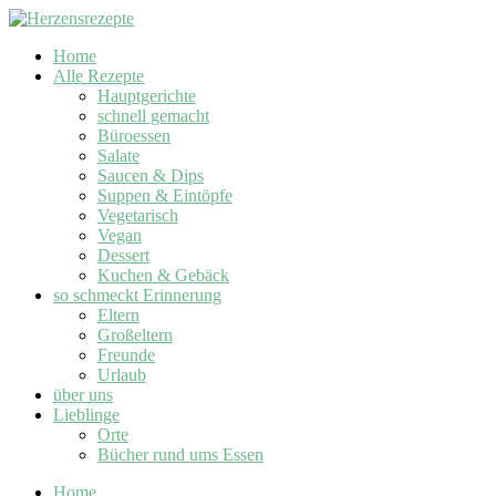
Home
Alle Rezepte
Hauptgerichte
schnell gemacht
Büroessen
Salate
Saucen & Dips
Suppen & Eintöpfe
Vegetarisch
Vegan
Dessert
Kuchen & Gebäck
so schmeckt Erinnerung
Eltern
Großeltern
Freunde
Urlaub
über uns
Lieblinge
Orte
Bücher rund ums Essen
Home