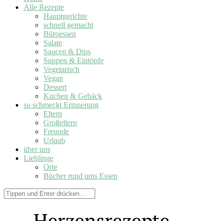
Alle Rezepte
Hauptgerichte
schnell gemacht
Büroessen
Salate
Saucen & Dips
Suppen & Eintöpfe
Vegetarisch
Vegan
Dessert
Kuchen & Gebäck
so schmeckt Erinnerung
Eltern
Großeltern
Freunde
Urlaub
über uns
Lieblinge
Orte
Bücher rund ums Essen