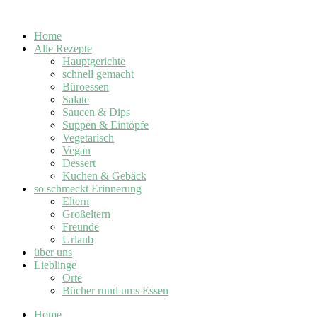
Home
Alle Rezepte
Hauptgerichte
schnell gemacht
Büroessen
Salate
Saucen & Dips
Suppen & Eintöpfe
Vegetarisch
Vegan
Dessert
Kuchen & Gebäck
so schmeckt Erinnerung
Eltern
Großeltern
Freunde
Urlaub
über uns
Lieblinge
Orte
Bücher rund ums Essen
Home